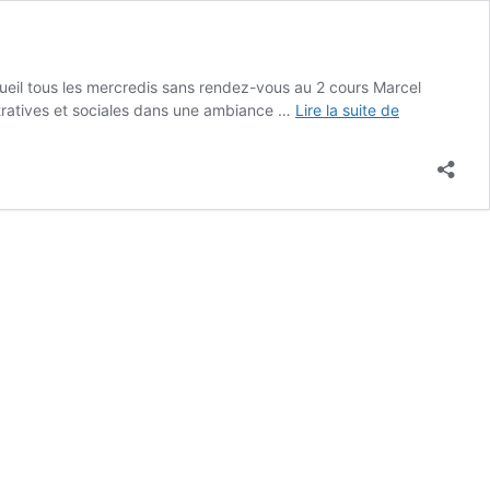
Accueil tous les mercredis sans rendez-vous au 2 cours Marcel
La
stratives et sociales dans une ambiance …
Lire la suite de
permanence
administrati
et
juridique