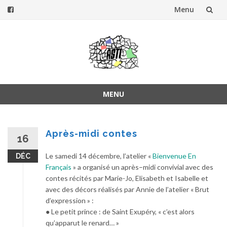
Menu
Aller
au
contenu
MENU
Aller
au
contenu
Après-midi contes
16
Le samedi 14 décembre, l’atelier «
Bienvenue En
DÉC
Français
» a organisé un
après
–
midi convivial avec des
c
ontes
récités par Marie-Jo, Elisabeth et Isabelle et
avec des décors réalisés par Annie de l’atelier « Brut
d’expression » :
● Le petit prince : de Saint Exupéry, « c’est alors
qu’apparut le renard… »