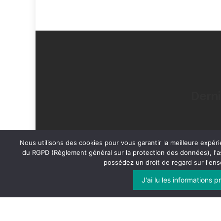
Derni
Nous utilisons des cookies pour vous garantir la meilleure expéri
du RGPD (Règlement général sur la protection des données), l'a
Islemag
est propulsé par
WordPress
possédez un droit de regard sur l'en
J'ai lu les informations 