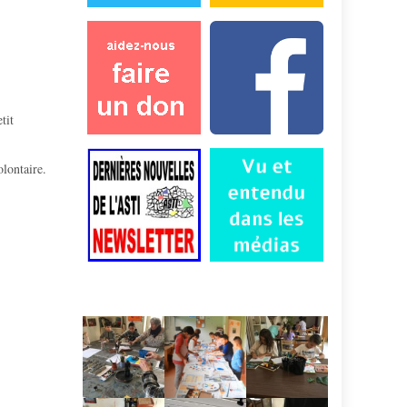
tit
olontaire.