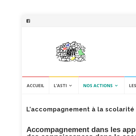
Aller
ACCUEIL
L’ASTI
NOS ACTIONS
LE
au
contenu
L’accompagnement à la scolarité
Accompagnement dans les appre