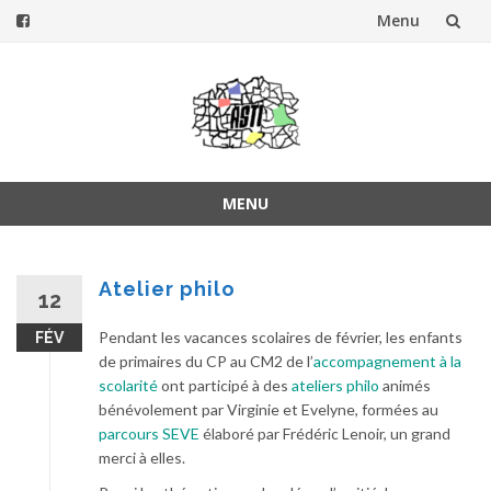
Menu
Aller
au
contenu
MENU
Aller
au
contenu
Atelier philo
12
Pendant les vacances scolaires de février, les enfants
FÉV
de primaires du CP au CM2 de l’
accompagnement à la
scolarité
ont participé à des
ateliers philo
animés
bénévolement par Virginie et Evelyne, formées au
parcours SEVE
élaboré par Frédéric Lenoir, un grand
merci à elles.