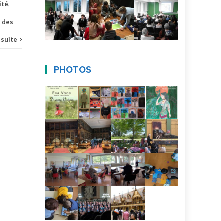
ité
,
t des
a suite
PHOTOS