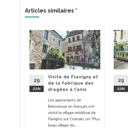
Articles similaires '
ure
ts
 de
vec les
 de
 la
Visite de Flavigny et
29
29
de la fabrique des
JUIN
dragées à l’anis
JUIN
arité
,
En
Les apprenants de
la suite
Bienvenue en français ont
visité le village médiéval de
Flavigny sur Ozerain, un "Plus
beau village de...