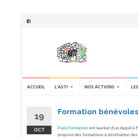
Aller
ACCUEIL
L’ASTI
NOS ACTIONS
LE
au
contenu
Formation bénévole
19
Frate Formation
est lauréat d’un Appel à Pr
OCT
propose des formations à destination des 