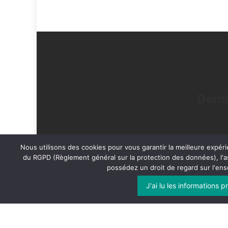
Derni
Nous utilisons des cookies pour vous garantir la meilleure expéri
du RGPD (Règlement général sur la protection des données), l'a
Islemag
est propulsé par
WordPress
possédez un droit de regard sur l'en
J'ai lu les informations 