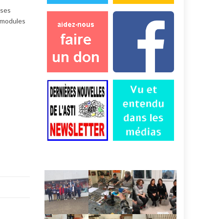
ises
e modules