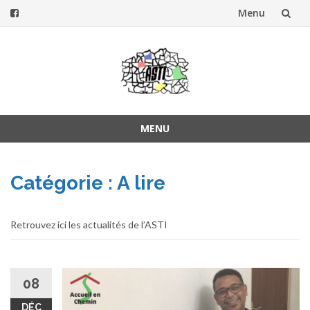
Menu
Aller
au
contenu
MENU
Aller
au
Catégorie :
A lire
contenu
Retrouvez ici les actualités de l’ASTI
08
DÉC