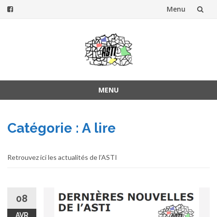
Menu
Aller
au
contenu
MENU
Aller
au
Catégorie :
A lire
contenu
Retrouvez ici les actualités de l’ASTI
08
AVR