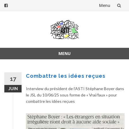
Menu
Aller
au
contenu
MENU
Aller
au
contenu
Combattre les idées reçues
17
Interview du président de l’ASTI Stéphane Boyer dans
JUIN
le JSL du 10/06/25 sous forme de « Vrai/faux » pour
combattre les idées reçues