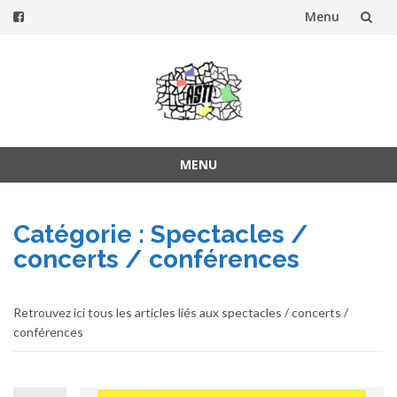
Menu
Aller
au
contenu
MENU
Aller
au
Catégorie :
Spectacles /
contenu
concerts / conférences
Retrouvez ici tous les articles liés aux spectacles / concerts /
conférences